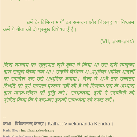
धर्म
के
विभिन्न
मार्गों
का
समन्वय
और
निःस्पृह
या
निष्काम
कर्म
-
ये
गीता
की
दो
प्रमुख
विशेषताएँ
हैं।
(VII,
३१७
-
३१८
)
जिस
समन्वय
का
सूत्रपात
श्री
कृष्ण
ने
किया
था
उसे
श्री
रामकृष्ण
द्वारा
सम्पूर्ण
किया
गया
था।
उन्होंने
विभिन्न
अाधुनिक
धार्मिक
आदर्शों
का
समावेश
कर
उसे
आधुनिक
बनाया।
विश्व
ने
अभी
तक
उच्चतम
स्थिति
को
पूर्ण
मान्यता
प्रदान
नहीं
की
है
जो
निष्काम
-
कर्म
के
अभ्यास
द्वारा
मानव
-
जीवन
की
वृद्धि
करे।
सम्भवतया
,
इसी
ने
स्वामीजी
को
प्रेरित
किया
कि
वे
बार
-
बार
इसकी
सामर्थ्यता
को
स्पष्ट
करें।
--
कथा : विवेकानन्द केन्द्र { Katha : Vivekananda Kendra }
Katha Blog :
http://katha.vkendra.org
Katha Google Group :
https://groups.google.com/
forum/?hl=en#!forum/daily-
katha