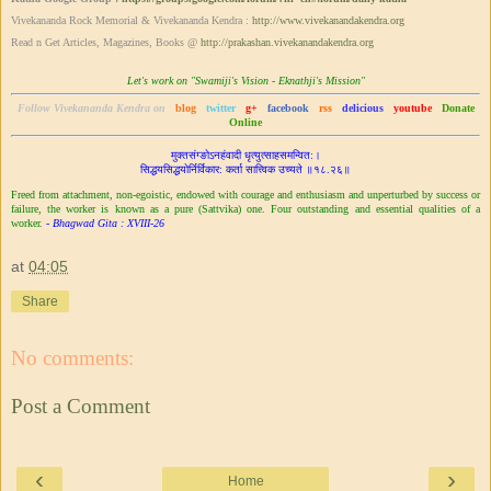
Vivekananda Rock Memorial & Vivekananda Kendra :
http://www.vivekanandakendra.
org
Read n Get Articles, Magazines, Books @
http://prakashan.
vivekanandakendra.org
Let's work on "Swamiji's Vision - Eknathji's Mission"
Follow Vivekananda Kendra on
blog
twitter
g+
facebook
rss
delicious
youtube
Donate
Online
मुक्तसंग्ङोऽनहंवादी धृत्युत्साहसमन्वित:।
सिद्ध‌‌यसिद्धयोर्निर्विकार: कर्ता सात्त्विक उच्यते ॥१८.२६॥
Freed from attachment, non-egoistic, endowed with courage and enthusiasm and unperturbed by success or
failure, the worker is known as a pure (Sattvika) one. Four outstanding and essential qualities of a
worker.
- Bhagwad Gita : XVIII-26
at
04:05
Share
No comments:
Post a Comment
‹
›
Home