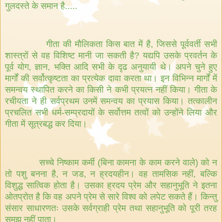
गुलदस्ते
के
समान
है
.....
गीता
की
मौलिकता
किस
बात
में
है
,
जिससे
पूर्ववर्ती
सभी
शास्त्रों
से
वह
विशिष्ट
मानी
जा
सकती
है
?
यद्यपि
उसके
प्रवर्तन
के
पूर्व
योग
,
ज्ञान
,
भक्ति
आदि
सभी
के
दृढ
अनुयायी
थे।
अपने
चुने
हुए
मार्गों
की
सर्वोत्कृष्टता
का
प्रत्येक
दावा
करता
था।
इन
विभिन्न
मार्गों
में
समन्वय
स्थापित
करने
का
किसी
ने
कभी
प्रयत्न
नहीं
किया।
गीता
के
रचीयता
ने
ही
सर्वप्रथम
उनमें
समन्वय
का
प्रयास
किया।
तत्कालीन
प्रचलित
सभी
धर्म
-
सम्प्रदायों
के
सर्वोत्तम
तत्वों
को
उन्होंने
लिया
और
गीता
में
सूत्रबद्ध
कर
दिया।
सच्चे
निष्काम
कर्मी
(
बिना
कामना
के
काम
करने
वाले
)
को
न
तो
पशु
बनना
है
,
न
जड
,
न
ह्रदयहीन।
वह
तामसिक
नहीं
,
बल्कि
विशुद्ध
सात्विक
होता
है।
उसका
ह्रदय
प्रेम
और
सहानुभूति
ने
इतना
ओतप्रोत
है
कि
वह
अपने
प्रेम
से
सारे
विश्व
को
लपेट
सकते
हैं।
किन्तु
संसार
साधारणतः
उसके
सर्वग्राही
प्रेम
तथा
सहानुभूति
को
पूरी
तरह
समझ
नहीं
पाता।