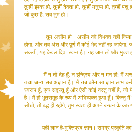
तुम्हीं
ईश्वर
हो
तुम्हीं
देवता
हो
तुम्हीं
मनुष्य
हो
तुम्हीं
पशु
ह
,
,
,
जो
कुछ
है
सब
तुम
हो।
,
तुम
असीम
हो।
असीम
को
विभक्त
नहीं
किया
होगा
और
तब
अंश
और
पूर्ण
में
कोई
भेद
नहीं
रह
जायेगा
ज
,
,
सकती
यह
केवल
दिवा
स्वप्न
है।
यह
जान
लो
और
मुक्त
,
-
मैं
न
तो
देह
हूँ
न
इन्द्रिय
और
न
मन
ही
मैं
अख
'
,
;
तथा
अन्य
सब
अज्ञान
है।
मैं
तब
कौन
सा
ज्ञान
लाभ
करू
-
-
स्वरूप
हूँ
एक
सद्वस्तु
हूँ
और
ऐसी
कोई
वस्तु
नहीं
है
जो
म
,
,
है।
मैं
ही
भूतसमूह
के
रूप
में
अभिव्यक्त
हुआ
हूँ।
किन्तु
मैं
सोचो
तो
बद्ध
ही
रहोगे
तुम
स्वतः
ही
अपने
बन्धन
के
कार
,
,
यही
ज्ञान
है
मुक्तिप्रद
ज्ञान।
समग्र
प्रकृति
का
-