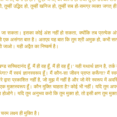
ो
तुम्हीं
उद्भिद
हो
तुम्हीं
खनिज
हो
तुम्हीं
सब
हो
समग्र
व्यक्त
जगत्
ही
,
,
,
-
जा
सकता।
इसका
कोई
अंश
नहीं
हो
सकता
क्योंकि
तब
प्रत्येक
अ
,
ो
एक
असंगत
बात
है।
अतएव
यह
बात
कि
तुम
श्री
अमुक
हो
कभी
सत
,
हो
जाओ।
यही
अद्वैत
का
निष्कर्ष
है।
ण्ड
सच्चिदानंद
हूँ
मैं
ही
वह
हूँ
मैं
ही
वह
हूँ।
यही
यथार्थ
ज्ञान
है
तर्क
,
,
'
,
ँगा
मैं
स्वयं
ज्ञानस्वरूप
हूँ।
मैं
कौन
सा
जीवन
प्राप्त
करूँगा
मैं
स्व
?
-
?
ेरे
द्वारा
प्रकाशित
नहीं
है
जो
मुझ
में
नहीं
है
और
जो
मेरे
स्वरूप
में
अवस
,
एक
मुक्तस्वरूप
हूँ।
कौन
मुक्ति
चाहता
है
कोई
भी
नहीं।
यदि
तुम
अपन
?
ण
होओगे।
यदि
तुम
अनुभव
करो
कि
तुम
मुक्त
हो
तो
इसी
क्षण
तुम
मुक्त
,
चरम
लक्ष्य
ही
मुक्ति
है।