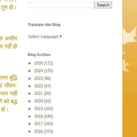
तुम
हो।
Translate this Blog
Select Language
▼
ंश
असीम
्य
नहीं
हो
Blog Archive
►
2026
(172)
►
2024
(170)
तथा
बुद्धि
►
2023
(96)
यं
जीवन
-
►
2022
(47)
्थित
नहीं
►
2021
(65)
े
को
बद्ध
►
2020
(16)
हो।
►
2019
(102)
►
2018
(245)
►
2017
(343)
►
2016
(373)