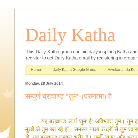
Daily Katha
This Daily-Katha group contain daily inspiring Katha an
register to get Daily Katha email by registering in group
Home
Daily Katha Google Group
Vivekananda Ken
Monday, 28 July 2014
सम्पूर्ण ब्रह्माण्ड "तुम" (परमात्मा) है
यह
ब्रह्माण्ड
स्वयं
तुम
है
अविभक्त
तुम।
तुम
'
'
;
मुखों
से
तुम
खा
रहे
हो।
समस्त
नासा
रंन्ध्रों
से
तुम
श्वा
-
हो
यह
ब्रह्माण्ड
तुम्हारा
शरीर
है।
तुम्हीं
व्यक्त
और
अव्यक
,