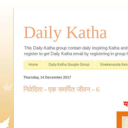
Daily Katha
This Daily-Katha group contain daily inspiring Katha an
register to get Daily Katha email by registering in group
Home
Daily Katha Google Group
Vivekananda Ken
Thursday, 14 December 2017
निवेदिता - एक समर्पित जीवन - 6
य