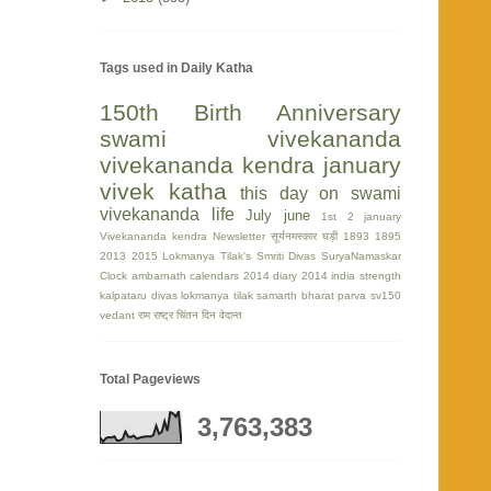
Tags used in Daily Katha
150th Birth Anniversary
swami vivekananda
vivekananda kendra
january
vivek katha
this day on swami
vivekananda life
July
june
1st
2 january
Vivekananda kendra Newsletter
सूर्यनमस्कार घड़ी
1893
1895
2013
2015
Lokmanya Tilak's Smriti Divas
SuryaNamaskar
Clock
ambarnath
calendars 2014
diary 2014
india strength
kalpataru divas
lokmanya tilak
samarth bharat parva
sv150
vedant
राम
राष्ट्र चिंतन दिन
वेदान्त
Total Pageviews
3,763,383