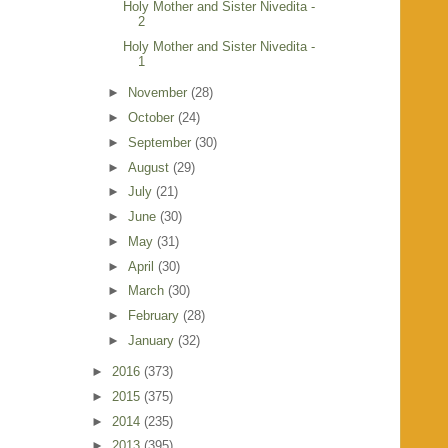
Holy Mother and Sister Nivedita -
2
Holy Mother and Sister Nivedita -
1
►
November
(28)
►
October
(24)
►
September
(30)
►
August
(29)
►
July
(21)
►
June
(30)
►
May
(31)
►
April
(30)
►
March
(30)
►
February
(28)
►
January
(32)
►
2016
(373)
►
2015
(375)
►
2014
(235)
►
2013
(395)