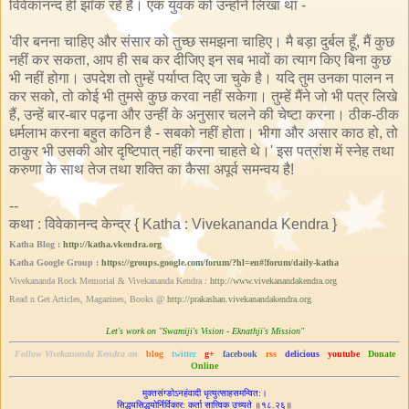
विवेकानन्द ही झाँक रहे हैं। एक युवक को उन्होंने लिखा था -
'वीर बनना चाहिए और संसार को तुच्छ समझना चाहिए। मै बड़ा दुर्बल हूँ, मैं कुछ
नहीं कर सकता, आप ही सब कर दीजिए इन सब भावों का त्याग किए बिना कुछ
भी नहीं होगा। उपदेश तो तुम्हें पर्याप्त दिए जा चुके है। यदि तुम उनका पालन न
कर सको, तो कोई भी तुमसे कुछ करवा नहीं सकेगा। तुम्हें मैंने जो भी पत्र लिखे
हैं, उन्हें बार-बार पढ़ना और उन्हीं के अनुसार चलने की चेष्टा करना। ठीक-ठीक
धर्मलाभ करना बहुत कठिन है - सबको नहीं होता। भीगा और असार काठ हो, तो
ठाकुर भी उसकी ओर दृष्टिपात् नहीं करना चाहते थे।' इस पत्रांश में स्नेह तथा
करुणा के साथ तेज तथा शक्ति का कैसा अपूर्व समन्वय है!
--
कथा : विवेकानन्द केन्द्र { Katha : Vivekananda Kendra }
Katha Blog :
http://katha.vkendra.org
Katha Google Group :
https://groups.google.com/forum/?hl=en#!forum/daily-katha
Vivekananda Rock Memorial & Vivekananda Kendra :
http://www.vivekanandakendra.org
Read n Get Articles, Magazines, Books @
http://prakashan.vivekanandakendra.org
Let's work on "Swamiji's Vision - Eknathji's Mission"
Follow Vivekananda Kendra on
blog
twitter
g+
facebook
rss
delicious
youtube
Donate
Online
मुक्तसंग्ङोऽनहंवादी धृत्युत्साहसमन्वित:।
सिद्ध‌‌यसिद्धयोर्निर्विकार: कर्ता सात्त्विक उच्यते ॥१८.२६॥