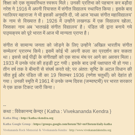
शिक्षा को एक सुव्यवस्थित स्वरूप मिले। उनकी प्रतिभा को पहचान कर बड़ौदा
नरेश ने 1916 में अपनी रियासत में संगीत विद्यालय स्थापित किया। इसके बाद
ग्वालियर महाराजा ने भी इसकी अनुमति दी, जो आज 'माधव संगीत महाविद्यालय'
के नाम से विख्यात है। 1926 में उन्होंने लखनऊ में एक विद्यालय खोला,
जिसका नाम अब 'भातखंडे संगीत विद्यालय' है। पंडित जी द्वारा बनाये गये
पाठ्यक्रम को पूरे भारत में आज भी मान्यता प्राप्त है।
संगीत से सामान्य जनता को जोड़ने के लिए उन्होंने 'अखिल भारतीय संगीत
सम्मेलन' प्रारम्भ किये। इसमें कोई भी अपनी कला का प्रदर्शन कर सकता
था। इससे कई पीढ़ी के संगीतज्ञों को एक साथ मंच पर आने का अवसर मिला।
1933 में उनके पांव की हड्डी टूट गयी। इसके बाद उन्हें पक्षाघात भी हो गया।
तीन वर्ष तक वे बीमारी से संघर्ष करते रहे; पर अंततः सृष्टि के अटल विधान की
जीत हुई और पंडित जी का 19 सितम्बर 1936 (गणेश चतुर्थी) को देहांत हो
गया। उनकी स्मृति में 1961 में उनके जन्म दिवस (जन्माष्टमी) पर भारत सरकार
ने एक डाक टिकट जारी किया।
--
कथा : विवेकानन्द केन्द्र { Katha : Vivekananda Kendra }
Katha Blog :
http://katha.vkendra.org
Katha Google Group :
https://groups.google.com/forum/?hl=en#!forum/daily-katha
Vivekananda Rock Memorial & Vivekananda Kendra :
http://www.vivekanandakendra.org