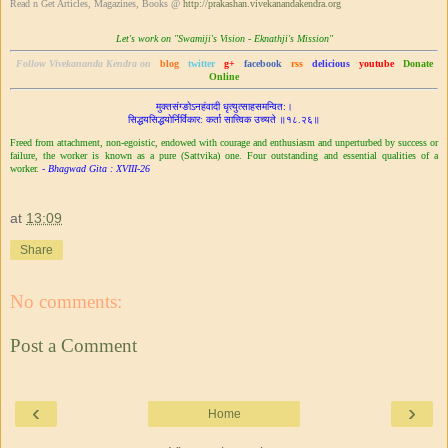
Read n Get Articles, Magazines, Books @
http://prakashan.vivekanandakendra.org
Let's work on "Swamiji's Vision - Eknathji's Mission"
Follow Vivekananda Kendra on
blog
twitter
g+
facebook
rss
delicious
youtube
Donate
Online
मुक्तसंग्ङोऽनहंवादी धृत्युत्साहसमन्वित:।
सिद्ध‌‌यसिद्धयोर्निर्विकार: कर्ता सात्त्विक उच्यते ॥१८.२६॥
Freed from attachment, non-egoistic, endowed with courage and enthusiasm and unperturbed by success or
failure, the worker is known as a pure (Sattvika) one. Four outstanding and essential qualities of a
worker.
- Bhagwad Gita : XVIII-26
at
13:09
Share
No comments:
Post a Comment
‹
›
Home