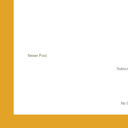
Newer Post
Subscr
No C