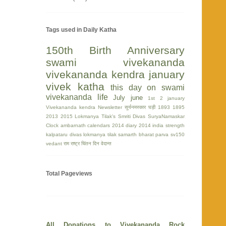
Tags used in Daily Katha
150th Birth Anniversary
swami vivekananda
vivekananda kendra
january
vivek katha
this day on swami
vivekananda life
July
june
1st
2 january
Vivekananda kendra Newsletter
सूर्यनमस्कार घड़ी
1893
1895
2013
2015
Lokmanya Tilak's Smriti Divas
SuryaNamaskar
Clock
ambarnath
calendars 2014
diary 2014
india strength
kalpataru divas
lokmanya tilak
samarth bharat parva
sv150
vedant
राम
राष्ट्र चिंतन दिन
वेदान्त
Total Pageviews
All Donations to Vivekananda Rock