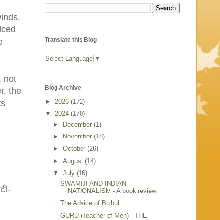
winds.
iced
Translate this Blog
e
Select Language
▼
, not
Blog Archive
r, the
►
2026
(172)
ts
▼
2024
(170)
►
December
(1)
►
November
(18)
"
►
October
(26)
►
August
(14)
▼
July
(16)
SWAMIJI AND INDIAN
्टी-
NATIONALISM - A book review
The Advice of Bulbul
GURU (Teacher of Men) - THE