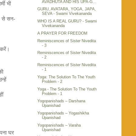
AVADHUTA AND HIS UPA-G...
्मी भी
GURU, AVATARA, YOGA, JAPA,
SEVA - Swami Vivekananda
र से सन-
WHO IS A REAL GURU? - Swami
Vivekananda
A PRAYER FOR FREEDOM
Reminiscences of Sister Nivedita
- 3
करें।
Reminiscences of Sister Nivedita
- 2
Reminiscences of Sister Nivedita
- 1
की
Yoga: The Solution To The Youth
्हें
Problem - 2
Yoga - The Solution To The Youth
Problem - 1
ीं
Yogopanishads – Darshana
Upanishad
Yogopanishads – Yogashikha
ा।
Upanishad
Yogopanishads – Varaha
Upanishad
 अपना घर