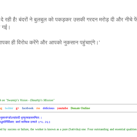
दे रही है! बंदरों ने बुलबुल को पकड़कर उसकी गरदन मरोड़ दी और नीचे फ
मर गई।
वे आपका ही विरोध करेंगे और आपको नुकसान पहुंचाएंगे।'
k on "Swamiji's Vision - Eknathji's Mission"
og
twitter
g+
facebook
rss
delicious
youtube
Donate Online
मुक्तसंग्ङोऽनहंवादी धृत्युत्साहसमन्वित:।
सिद्धयोर्निर्विकार: कर्ता सात्त्विक उच्यते ॥१८.२६॥
by success or failure, the worker is known as a pure (Sattvika) one. Four outstanding and essential qualities