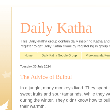
Daily Katha
This Daily-Katha group contain daily inspiring Katha an
register to get Daily Katha email by registering in group
Home
Daily Katha Google Group
Vivekananda Ken
Tuesday, 30 July 2024
The Advice of Bulbul
In a jungle, many monkeys lived. They spent th
sweet fruits and sour tamarinds. While they w
during the winter. They didn't know how to bui
their warmth.