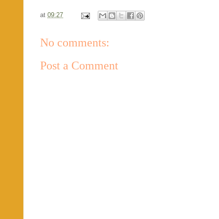
at
09:27
No comments:
Post a Comment