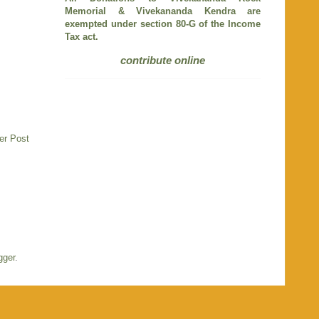
Memorial & Vivekananda Kendra are
exempted under section 80-G of the Income
Tax act.
contribute online
er Post
gger
.