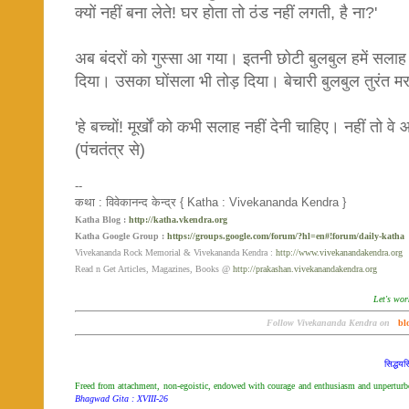
क्यों नहीं बना लेते! घर होता तो ठंड नहीं लगती, है ना?'
अब बंदरों को गुस्सा आ गया। इतनी छोटी बुलबुल हमें सलाह 
दिया। उसका घोंसला भी तोड़ दिया। बेचारी बुलबुल तुरंत 
'हे बच्चों! मूर्खों को कभी सलाह नहीं देनी चाहिए। नहीं तो 
(पंचतंत्र से)
--
कथा : विवेकानन्द केन्द्र { Katha : Vivekananda Kendra }
Katha Blog :
http://katha.vkendra.org
Katha Google Group :
https://groups.google.com/forum/?hl=en#!forum/daily-katha
Vivekananda Rock Memorial & Vivekananda Kendra :
http://www.vivekanandakendra.org
Read n Get Articles, Magazines, Books @
http://prakashan.vivekanandakendra.org
Let's wor
Follow Vivekananda Kendra on
bl
सिद्ध‌‌य
Freed from attachment, non-egoistic, endowed with courage and enthusiasm and unperturbed 
Bhagwad Gita : XVIII-26