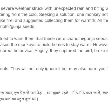
 severe weather struck with unexpected rain and biting 
tering from the cold. Seeking a solution, one monkey not
e fire, and suggested collecting them for warmth. All th
nothi/gunja seeds.
, tried to warn them that these were chanothi/gunja seeds
advised the monkeys to build homes to stay warm. Howeve
gnored the advice. Angrily, they captured the bird, broke i
fools. They will not only ignore it but may also harm you.
 उस डाल, इस पेड़ से उस पेड़... बस कूदते रहते। मीठे-मीठे फल खाते, खट
न एक बात का बहुत दुख था।