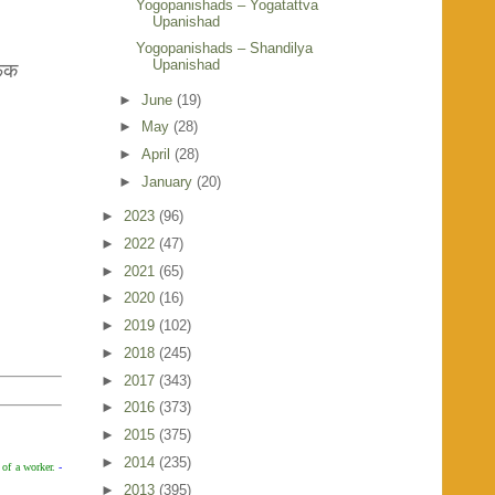
Yogopanishads – Yogatattva
Upanishad
Yogopanishads – Shandilya
Upanishad
ेंक
►
June
(19)
►
May
(28)
►
April
(28)
►
January
(20)
►
2023
(96)
►
2022
(47)
►
2021
(65)
►
2020
(16)
►
2019
(102)
►
2018
(245)
►
2017
(343)
►
2016
(373)
►
2015
(375)
►
2014
(235)
 of a worker.
-
►
2013
(395)